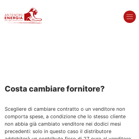
Area Clienti
Energia Pulita
Costa cambiare fornitore?
Per la tua casa
Mondo
Antenore
Zero Pensieri Casa Luce + Gas
Scegliere di cambiare contratto o un venditore non
Offerte Luce
comporta spese, a condizione che lo stesso cliente
Offerte Gas
Sponsor Plus
non abbia già cambiato venditore nei dodici mesi
La nostra storia
Ènore
precedenti: solo in questo caso il distributore
addebiterà un contributo fisso di 27 euro al venditore