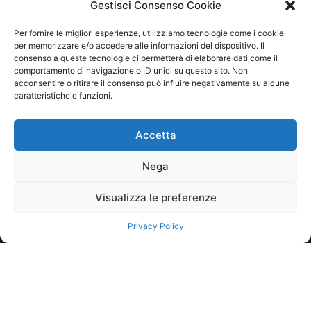
Assistenza
Sponsor Plus
Gestisci Consenso Cookie
Modulistica
La nostra storia
Punti energia
Ènore
Per fornire le migliori esperienze, utilizziamo tecnologie come i cookie
Trasparenza
per memorizzare e/o accedere alle informazioni del dispositivo. Il
Bonus sociale
consenso a queste tecnologie ci permetterà di elaborare dati come il
comportamento di navigazione o ID unici su questo sito. Non
acconsentire o ritirare il consenso può influire negativamente su alcune
caratteristiche e funzioni.
HAI BISOGNO DI AIUTO?
+39 049 630466
Accetta
Servizio Assistenza
Nega
lun - ven 09.00-13.00 / 14.00-18.30
Contatti
Visualizza le preferenze
Privacy Policy