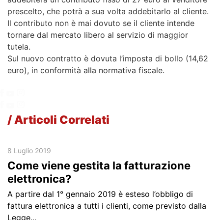
prescelto, che potrà a sua volta addebitarlo al cliente.
Per la tua
Diventa cliente
Il contributo non è mai dovuto se il cliente intende
impresa
tornare dal mercato libero al servizio di maggior
Scopri come fare se stai per
tutela.
trasferirti in una casa dove è
Sul nuovo contratto è dovuta l’imposta di bollo (14,62
Zero Pensieri Luce + Gas
presente il contatore ma la
Offerta Gas
fornitura non è attiva.
euro), in conformità alla normativa fiscale.
Offerta Luce
/ Articoli Correlati
Informazioni
Servizi
utili
Autolettura Gas
8 Luglio 2019
Confronta la tua bolletta
Come viene gestita la fatturazione
Assistenza
Fine Tutela
Modulistica
Energia Verde
elettronica?
Punti energia
Riqualificazione energetica
A partire dal 1° gennaio 2019 è esteso l’obbligo di
Trasparenza
Comunità Energetiche
Bonus sociale
fattura elettronica a tutti i clienti, come previsto dalla
Legge...