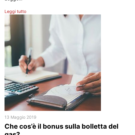
FAQs
Leggi tutto
Domande e risposte Luce
Domande e risposte Gas
Seguici
13 Maggio 2019
Che cos’è il bonus sulla bolletta del
gas?