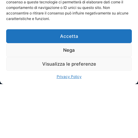
FAQs Gas
consenso a queste tecnologie ci permetterà di elaborare dati come il
comportamento di navigazione o ID unici su questo sito. Non
acconsentire o ritirare il consenso può influire negativamente su alcune
Abbiamo cercato di rispondere a tutti i tuoi quesiti sul
caratteristiche e funzioni.
gas. Se non trovi quello che cercavi contattaci subito
Accetta
Nega
Contatti
Visualizza le preferenze
Privacy Policy
PER LA TUA CASA
PER LA TUA IMPRESA
Zero Pensieri Casa Luce + Gas
Zero Pensieri Luce + Gas
Offerte Luce
Offerta Gas
Offerte Gas
Offerta Luce