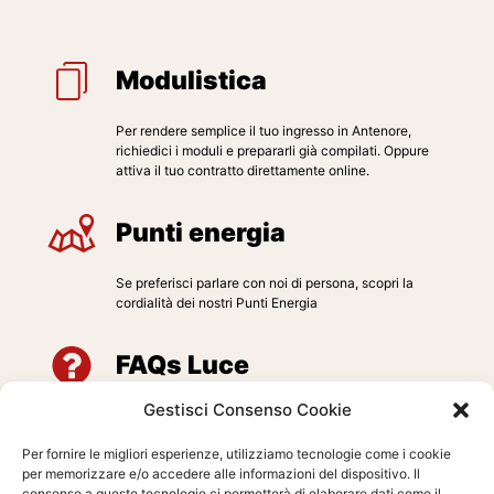
Modulistica
Per rendere semplice il tuo ingresso in Antenore,
richiedici i moduli e prepararli già compilati. Oppure
attiva il tuo contratto direttamente online.
Punti energia
Se preferisci parlare con noi di persona, scopri la
cordialità dei nostri Punti Energia
FAQs Luce
Gestisci Consenso Cookie
Abbiamo cercato di rispondere a tutti i tuoi quesiti sulla
luce. Se non trovi quello che cercavi contattaci subito
Per fornire le migliori esperienze, utilizziamo tecnologie come i cookie
per memorizzare e/o accedere alle informazioni del dispositivo. Il
consenso a queste tecnologie ci permetterà di elaborare dati come il