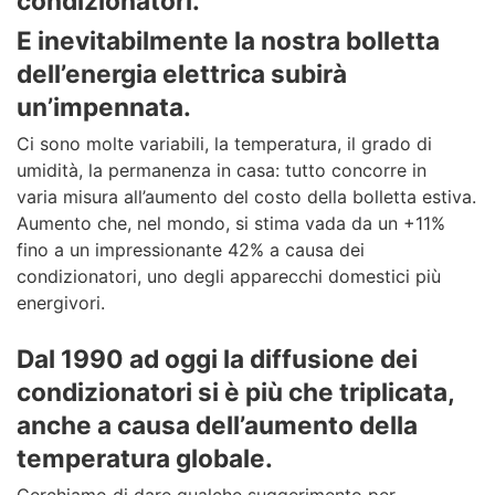
condizionatori.
Per la tua
Diventa cliente
E inevitabilmente la nostra bolletta
dell’energia elettrica subirà
impresa
Scopri come fare se stai per
un’impennata.
trasferirti in una casa dove è
Zero Pensieri Luce + Gas
presente il contatore ma la
Ci sono molte variabili, la temperatura, il grado di
Offerta Gas
fornitura non è attiva.
umidità, la permanenza in casa: tutto concorre in
Offerta Luce
varia misura all’aumento del costo della bolletta estiva.
Aumento che, nel mondo, si stima vada da un +11%
fino a un impressionante 42% a causa dei
condizionatori, uno degli apparecchi domestici più
Informazioni
Servizi
energivori.
utili
Autolettura Gas
Dal 1990 ad oggi la diffusione dei
Confronta la tua bolletta
Assistenza
Fine Tutela
condizionatori si è più che triplicata,
Modulistica
Energia Verde
Punti energia
Riqualificazione energetica
anche a causa dell’aumento della
Trasparenza
Comunità Energetiche
temperatura globale.
Bonus sociale
Cerchiamo di dare qualche suggerimento per