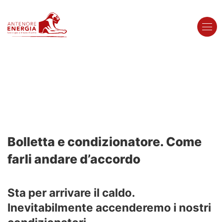
Area Clienti
Energia Pulita
Bolletta e condizionatore. Come
Per la tua casa
Mondo
farli andare d’accordo
Antenore
Zero Pensieri Casa Luce + Gas
Offerte Luce
Offerte Gas
Sponsor Plus
Sta per arrivare il caldo.
La nostra storia
Inevitabilmente accenderemo i nostri
Ènore