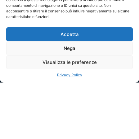
FAQs Gas
comportamento di navigazione o ID unici su questo sito. Non
acconsentire o ritirare il consenso può influire negativamente su alcune
Abbiamo cercato di rispondere a tutti i tuoi quesiti sul
caratteristiche e funzioni.
gas. Se non trovi quello che cercavi contattaci subito
Accetta
Nega
Contatti
Visualizza le preferenze
Privacy Policy
PER LA TUA CASA
PER LA TUA IMPRESA
Zero Pensieri Casa Luce + Gas
Zero Pensieri Luce + Gas
Offerte Luce
Offerta Gas
Offerte Gas
Offerta Luce