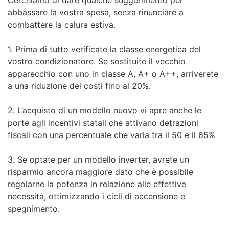
abbassare la vostra spesa, senza rinunciare a
FAQs
combattere la calura estiva.
Domande e risposte Luce
1. Prima di tutto verificate la classe energetica del
Domande e risposte Gas
vostro condizionatore. Se sostituite il vecchio
apparecchio con uno in classe A, A+ o A++, arriverete
Seguici
a una riduzione dei costi fino al 20%.
2. L’acquisto di un modello nuovo vi apre anche le
porte agli incentivi statali che attivano detrazioni
fiscali con una percentuale che varia tra il 50 e il 65%
3. Se optate per un modello inverter, avrete un
risparmio ancora maggiore dato che è possibile
regolarne la potenza in relazione alle effettive
necessità, ottimizzando i cicli di accensione e
spegnimento.